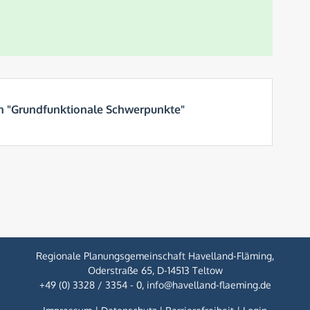
n "Grundfunktionale Schwerpunkte"
Regionale Planungsgemeinschaft Havelland-Fläming
,
Oderstraße 65
,
D-14513 Teltow
+49 (0) 3328 / 3354 - 0
,
info@havelland-flaeming.de